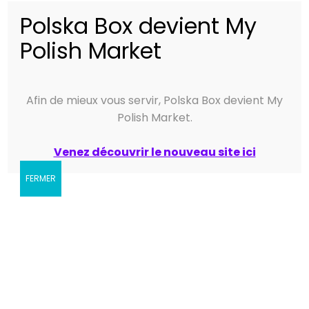
Polska Box devient My
Polish Market
Weight
0,480 kg
Afin de mieux vous servir, Polska Box devient My
Polish Market.
User Reviews
Venez découvrir le nouveau site ici
FERMER
0.0
hors de 5
★
★
★
★
★
0
★
★
★
★
★
0
★
★
★
★
★
0
★
★
★
★
★
0
★
★
★
★
★
0