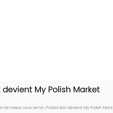
euvages dont nous parlons. Il y en a de nombreux comme v
consommer sans modération, vous pourrez déguster des bi
issons énergisantes.
cheter vos boissons polonaises san
ec une livraison partout en France, Polska Box est vo
lonais. Vous souhaitez faire l’achat d’autres
boissons po
us conseiller de consulter les catégories relatives au
naissez des réveils difficiles.
 devient My Polish Market
Aucun produit ne correspond à votre sélection.
in de mieux vous servir, Polska Box devient My Polish Mark