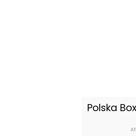
br
A 
bo
A
Av
po
vo
con
Polska Box
Af