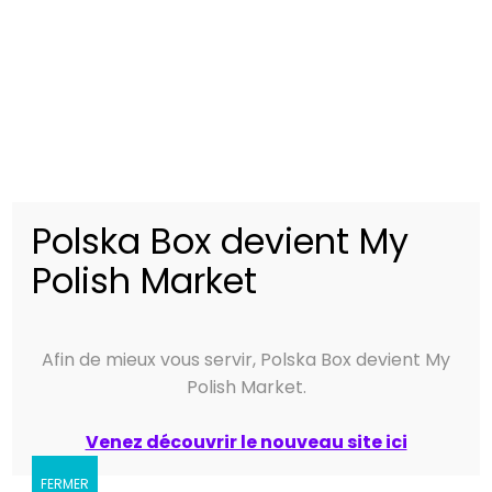
Valeurs nutritionnelles de la babka
marmurkowa Oskroba
Valeurs
Pour 100g
nutritionnelles
Énergie –
1904 kJ / 457 kcal
Calories :
Polska Box devient My
Matières
29 g
Polish Market
grasses :
dont acides
3,1 g
gras saturés :
Afin de mieux vous servir, Polska Box devient My
Polish Market.
Glucides :
43 g
dont sucres :
21 g
Venez découvrir le nouveau site ici
Protéines :
5,6 g
FERMER