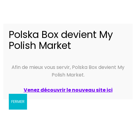
Spécification:
Cornichons au
vinaigre Urbanek
Polska Box devient My
Polish Market
Concombres, eau, vinaigre
d'alcool, sucre, sel, aneth,
Ingrédients :
carottes, oignon, graines de
Afin de mieux vous servir, Polska Box devient My
moutarde, mélange d'épices.
Polish Market.
Allergènes :
Moutarde
Venez découvrir le nouveau site ici
Conservation
A l’abri de la chaleur dans un
:
endroit sec
FERMER
Date de
1er Janvier 2019
durabilité
minimale :
Prix au kg :
7.99€