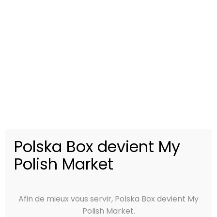
[vc_column_text]
Nouveaux produits polonais sur Polska
Box
[/vc_column_text]
Polska Box devient My
Polish Market
SAUCISSE POLONAISE
APÉRITIF POLONAIS
Afin de mieux vous servir, Polska Box devient My
Kabanos de
Biscuits bretzel au
Polish Market.