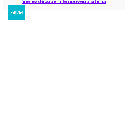
Venez découvrir le nouveau site ici
FERMER
Fêtons Pâques au
Marché artisanal et
rythme de la Pologne –
gastronomique –
Cora Courrières (62)
Woignarue (80)
Nous serions ravis de connaître votre avis