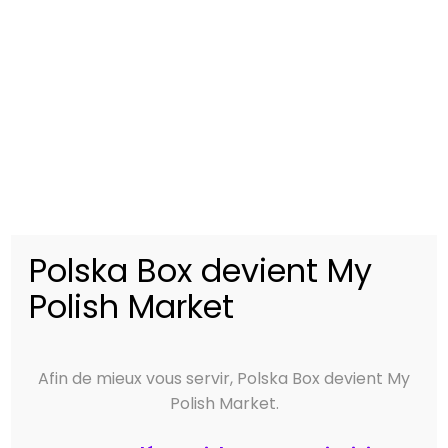
0
Enregistrer
Related Articles
Polska Box devient My
Polish Market
Afin de mieux vous servir, Polska Box devient My
Salon de la Gastronomie
Salon Franco-Polonais –
Polish Market.
– Barlin (62)
Oignies (62)